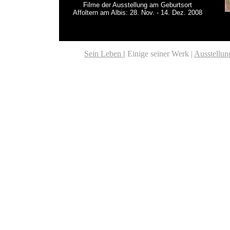
Filme der Ausstellung am Geburtsort
Affoltern am Albis: 28. Nov. - 14. Dez. 2008
Sein Leben
|
Einige seiner Werk
|
Ausstellun